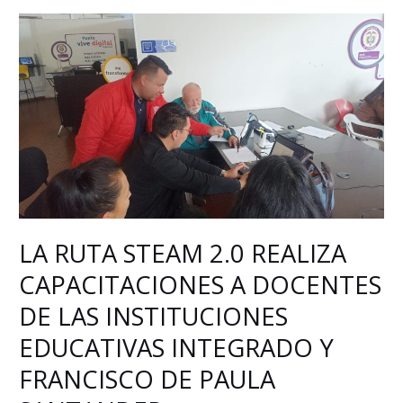
LA
RUTA
STEAM
2.0
REALIZA
CAPACITACIONES
A
DOCENTES
DE
LAS
LA RUTA STEAM 2.0 REALIZA
INSTITUCIONES
EDUCATIVAS
CAPACITACIONES A DOCENTES
INTEGRADO
DE LAS INSTITUCIONES
Y
FRANCISCO
EDUCATIVAS INTEGRADO Y
DE
FRANCISCO DE PAULA
PAULA