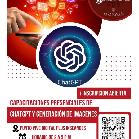
CHAT
GPT
Y
GENERACION
DE
IMAGENES