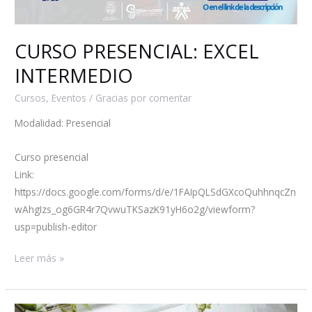
CURSO PRESENCIAL: EXCEL
INTERMEDIO
Cursos
,
Eventos
/
Gracias por comentar
Modalidad: Presencial
Curso presencial
Link:
https://docs.google.com/forms/d/e/1FAIpQLSdGXcoQuhhnqcZn
wAhgIzs_og6GR4r7QvwuTKSazK91yH6o2g/viewform?
usp=publish-editor
Leer más »
CURSO