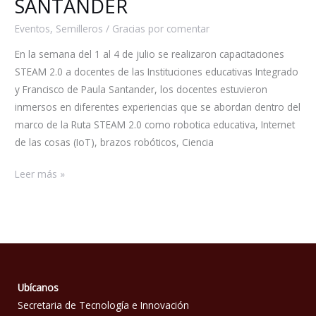
SANTANDER
SANTANDER
Eventos
,
Semilleros
/
Gracias por comentar
En la semana del 1 al 4 de julio se realizaron capacitaciones
STEAM 2.0 a docentes de las Instituciones educativas Integrado
y Francisco de Paula Santander, los docentes estuvieron
inmersos en diferentes experiencias que se abordan dentro del
marco de la Ruta STEAM 2.0 como robotica educativa, Internet
de las cosas (IoT), brazos robóticos, Ciencia
Leer más »
Ubícanos
Secretaria de Tecnología e Innovación