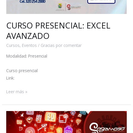
CURSO PRESENCIAL: EXCEL
AVANZADO
Cursos
,
Eventos
/
Gracias por comentar
Modalidad: Presencial
Curso presencial
Link:
Leer más »
CAPACITACIONES
PRESENCIALES
DE