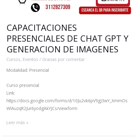
CAPACITACIONES
PRESENCIALES DE CHAT GPT Y
GENERACION DE IMAGENES
Cursos
,
Eventos
/
Gracias por comentar
Modalidad: Presencial
Curso presencial
Link:
https://docs.google.com/forms/d/10Ju2vk6pV9gJ3wY_XmmOs
WlAuzqR2Jur6yodgAkYJCs/viewform
Leer más »