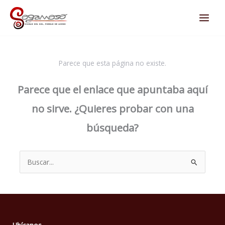
Ir
al
contenido
Parece que esta página no existe.
Parece que el enlace que apuntaba aquí
no sirve. ¿Quieres probar con una
búsqueda?
Buscar
por: