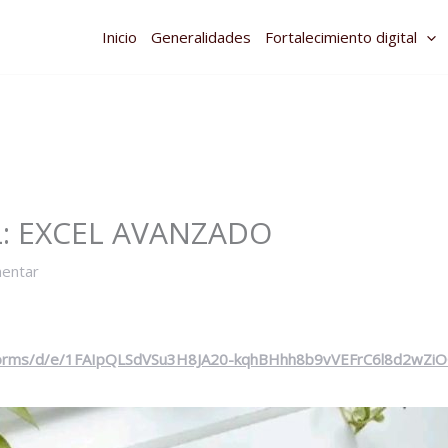
Inicio
Generalidades
Fortalecimiento digital
: EXCEL AVANZADO
mentar
m/forms/d/e/1FAIpQLSdVSu3H8JA20-kqhBHhh8b9vVEFrC6l8d2wZ