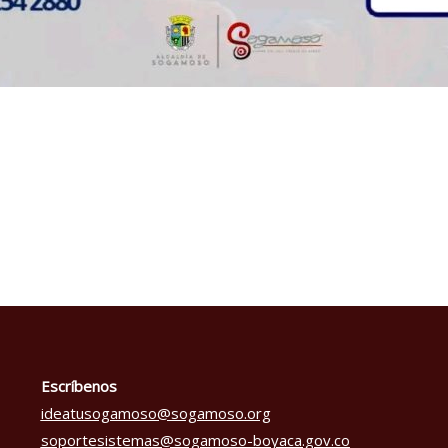
Escríbenos
ideatusogamoso@sogamoso.org
soportesistemas@sogamoso-boyaca.gov.co