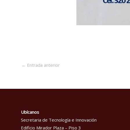
←
Entrada anterior
Ubícanos
Secretaria de Tecnología e Innovación
Edificio Mirador Plaza – Piso 3